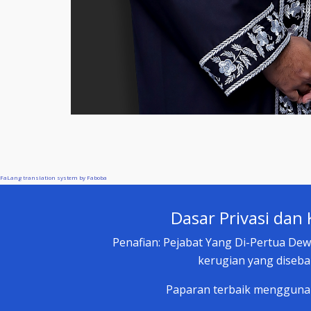
FaLang translation system by Faboba
Dasar Privasi dan
Penafian: Pejabat Yang Di-Pertua De
kerugian yang diseba
Paparan terbaik menggunakan