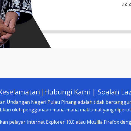
 Keselamatan
|
Hubungi Kami
|
Soalan La
wan Undangan Negeri Pulau Pinang adalah tidak bertanggu
bkan oleh penggunaan mana-mana maklumat yang diperoleh
 pelayar Internet Explorer 10.0 atau Mozilla Firefox deng