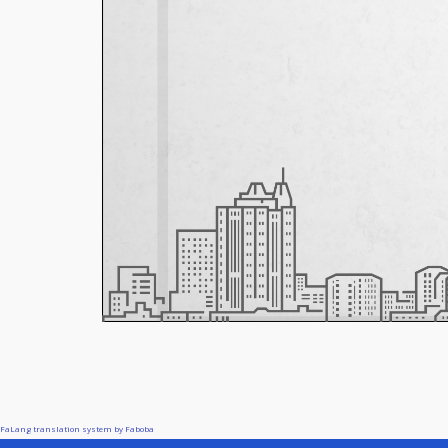
FaLang translation system by Faboba