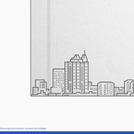
FaLang translation system by Faboba