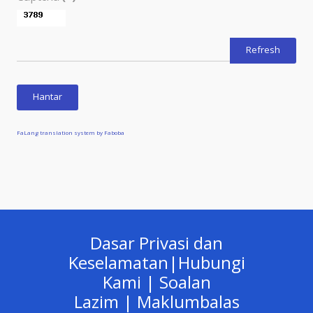
Refresh
Hantar
FaLang translation system by Faboba
Dasar Privasi dan
Keselamatan
|
Hubungi
Kami
|
Soalan
Lazim
|
Maklumbalas