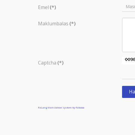
Emel
(*)
Maklumbalas
(*)
Captcha
(*)
Ha
FaLang translation system by Faboba