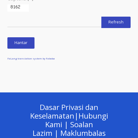
Refresh
Hantar
FaLang translation system by Faboba
Dasar Privasi dan
Keselamatan
|
Hubungi
Kami
|
Soalan
Lazim
|
Maklumbalas