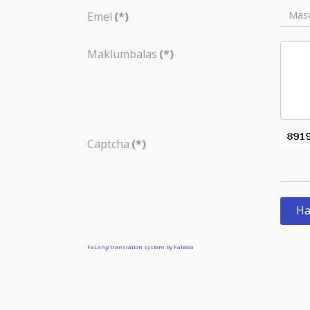
Emel
(*)
Maklumbalas
(*)
Captcha
(*)
Ha
FaLang translation system by Faboba