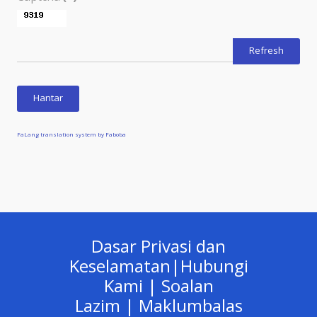
Refresh
Hantar
FaLang translation system by Faboba
Dasar Privasi dan
Keselamatan
|
Hubungi
Kami
|
Soalan
Lazim
|
Maklumbalas