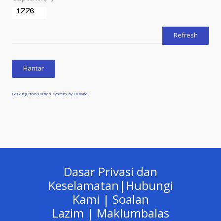
Refresh
Hantar
FaLang translation system by Faboba
Dasar Privasi dan
Keselamatan
|
Hubungi
Kami
|
Soalan
Lazim
|
Maklumbalas